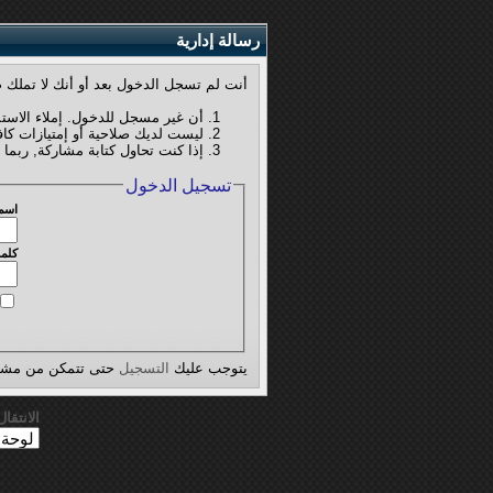
رسالة إدارية
أنت لم تسجل الدخول بعد أو أنك لا تملك ص
أن غير مسجل للدخول. إملاء الاست
ليست لديك صلاحية أو إمتيازات كا
إذا كنت تحاول كتابة مشاركة, ربما 
تسجيل الدخول
اسم
كلمة
يتوجب عليك
التسجيل
حتى تتمكن من مشاه
الانتقا