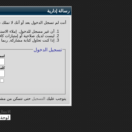
رسالة إدارية
أنت لم تسجل الدخول بعد أو أنك لا تملك ص
أن غير مسجل للدخول. إملاء الاست
ليست لديك صلاحية أو إمتيازات كا
إذا كنت تحاول كتابة مشاركة, ربما 
تسجيل الدخول
اسم
كلمة
يتوجب عليك
التسجيل
حتى تتمكن من مشاه
الانتقا