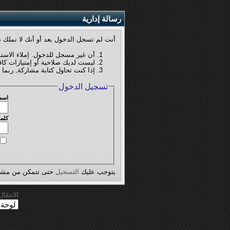
رسالة إدارية
أنت لم تسجل الدخول بعد أو أنك لا تملك ص
أن غير مسجل للدخول. إملاء الاست
ليست لديك صلاحية أو إمتيازات كا
إذا كنت تحاول كتابة مشاركة, ربما 
تسجيل الدخول
اسم
كلمة
يتوجب عليك
التسجيل
حتى تتمكن من مشاه
الانتقا