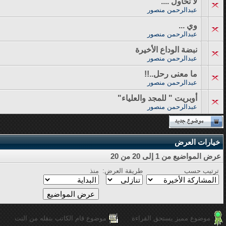
لا تُحاول ....
عبدالرحمن منصور
وي ...
عبدالرحمن منصور
نبضة الوداع الأخيرة
عبدالرحمن منصور
ما معنى رحل..!!
عبدالرحمن منصور
أوبريت " للمجد والعلياء"
عبدالرحمن منصور
خيارات العرض
عرض المواضيع من 1 إلى 20 من 20
ترتيب حسب
طريقة العرض:
منذ
موضوع مميز يستحق القراءة
موضوع قام الكاتب بنقله من النت