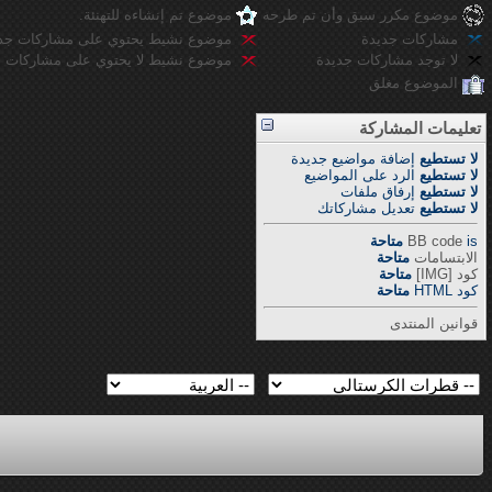
موضوع مكرر سبق وأن تم طرحه
موضوع تم إنشاءه للتهنئة.
مشاركات جديدة
موضوع نشيط يحتوي على مشاركات جد
لا توجد مشاركات جديدة
موضوع نشيط لا يحتوي على مشاركات ج
الموضوع مغلق
تعليمات المشاركة
لا تستطيع
إضافة مواضيع جديدة
لا تستطيع
الرد على المواضيع
لا تستطيع
إرفاق ملفات
لا تستطيع
تعديل مشاركاتك
is
BB code
متاحة
الابتسامات
متاحة
كود [IMG]
متاحة
كود HTML
متاحة
قوانين المنتدى