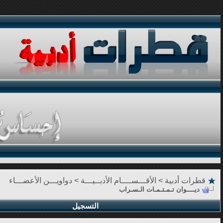
قطرات أدبية
>
الأقـــســــام الأدبــيـــة
>
دواويـــن الأعضـــاء
ديــــوان تـمـتـمـات الـسـراب
التسجيل