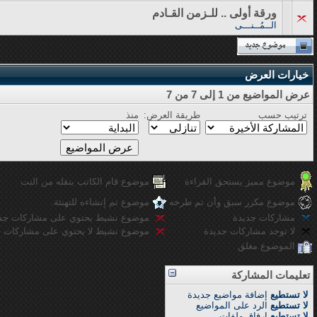
ورقة أولى .. للـزمن القـادم
الــمُــنـــى
خيارات العرض
عرض المواضيع من 1 إلى 7 من 7
ترتيب حسب
طريقة العرض:
منذ
موضوع مميز يستحق القراءة
موضوع قام الكاتب بنقله من النت
موضوع مكرر سبق وأن تم طرحه
موضوع تم إنشاءه للتهنئة.
مشاركات جديدة
موضوع نشيط يحتوي على مشاركات جد
لا توجد مشاركات جديدة
موضوع نشيط لا يحتوي على مشاركات ج
الموضوع مغلق
تعليمات المشاركة
لا تستطيع
إضافة مواضيع جديدة
لا تستطيع
الرد على المواضيع
لا تستطيع
إرفاق ملفات