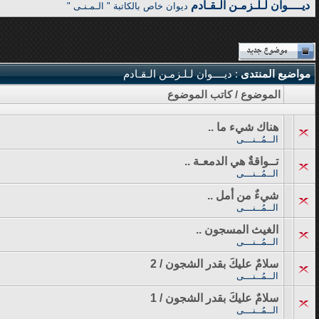
ديــــوان لـلـزمـن الـقـادم
ديوان خاص بالكاتبة " الـمـنـى "
مواضيع المنتدى
: ديــــوان لـلـزمـن الـقـادم
الموضوع
/
كاتب الموضوع
هناك شيء ما ..
الــمُــنـــى
تــواقةٌ هي الدمعـة ..
الــمُــنـــى
شيءٌ من أمل ..
الــمُــنـــى
الغيث المسجون ..
الــمُــنـــى
سلامٌ عليكَ بقدر الشجون / 2
الــمُــنـــى
سلامٌ عليكَ بقدر الشجون / 1
الــمُــنـــى