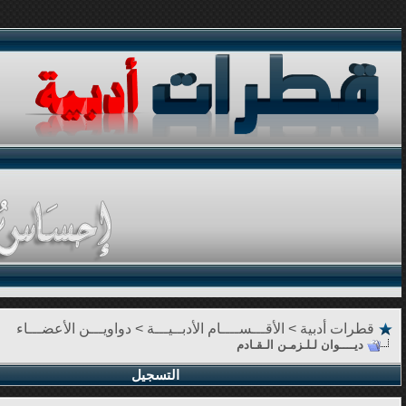
قطرات أدبية
>
الأقـــســــام الأدبــيـــة
>
دواويـــن الأعضـــاء
ديــــوان لـلـزمـن الـقـادم
التسجيل