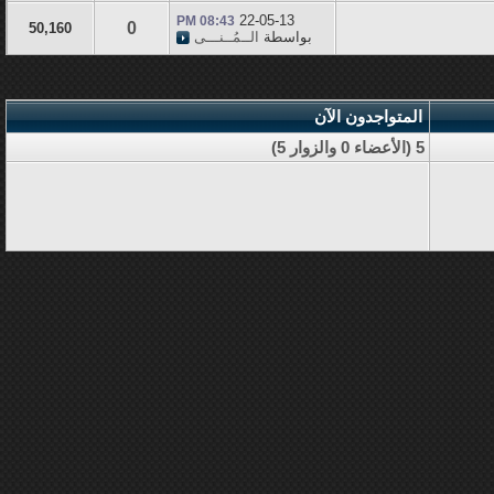
22-05-13
08:43 PM
0
50,160
بواسطة
الــمُــنـــى
المتواجدون الآن
5 (الأعضاء 0 والزوار 5)