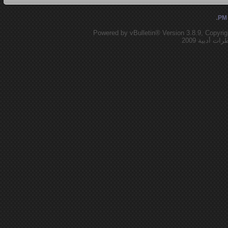
.
Powered by vBulletin® Version 3.8.9, Copyrig
 أدبية 2009