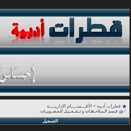
قطرات أدبية
>
الأقـــســــام الإداريــــة
قـسم الـمـلاحـظـات و تــفــعــيـل الـعـضــويــات
التسجيل