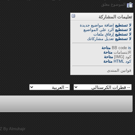
الموضوع مغلق
تعليمات المشاركة
لا تستطيع
إضافة مواضيع جديدة
لا تستطيع
الرد على المواضيع
لا تستطيع
إرفاق ملفات
لا تستطيع
تعديل مشاركاتك
is
BB code
متاحة
الابتسامات
متاحة
كود [IMG]
متاحة
كود HTML
متاحة
قوانين المنتدى
Z By Almuhajir