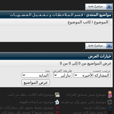
مواضيع المنتدى
: قـسم الـمـلاحـظـات و تــفــعــيـل الـعـضــويــات
الموضوع
/
كاتب الموضوع
خيارات العرض
عرض المواضيع من 0 إلى 0 من 0
ترتيب حسب
طريقة العرض:
منذ
موضوع مميز يستحق القراءة
موضوع قام الكاتب بنقله من النت
موضوع مكرر سبق وأن تم طرحه
موضوع تم إنشاءه للتهنئة.
مشاركات جديدة
موضوع نشيط يحتوي على مشاركات جد
لا توجد مشاركات جديدة
موضوع نشيط لا يحتوي على مشاركات ج