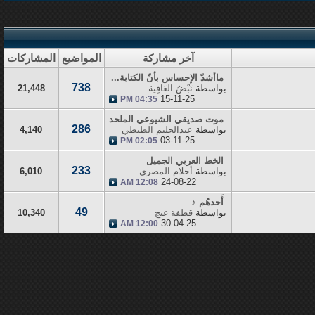
آخر مشاركة
المواضيع
المشاركات
ماأشدّ الإحساس بأنّ الكتابة...
738
بواسطة
نَبْضُ العَافِية
21,448
15-11-25
04:35 PM
موت صديقي الشيوعي الملحد
286
بواسطة
عبدالحليم الطيطي
4,140
03-11-25
02:05 PM
الخط العربي الجميل
233
بواسطة
أحلام المصري
6,010
24-08-22
12:08 AM
أَحدهُم ♪
49
بواسطة
قطفة غنج
10,340
30-04-25
12:00 AM