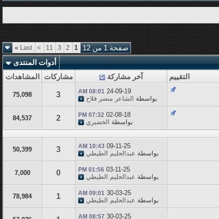
صفحة 1 من 12
1
2
3
11
>
Last
»
أدوات المنتدى
التقييم
آخر مشاركة
مشاركات
المشاهدات
24-09-19
08:01 AM
3
75,098
بواسطة
الشاعر منصر فلاح
02-08-18
07:32 PM
2
84,537
بواسطة
الخضيري
09-11-25
10:43 AM
3
50,399
بواسطة
عبدالحليم الطيطي
03-11-25
01:56 PM
0
7,000
بواسطة
عبدالحليم الطيطي
30-03-25
09:01 AM
1
78,984
بواسطة
عبدالحليم الطيطي
30-03-25
08:57 AM