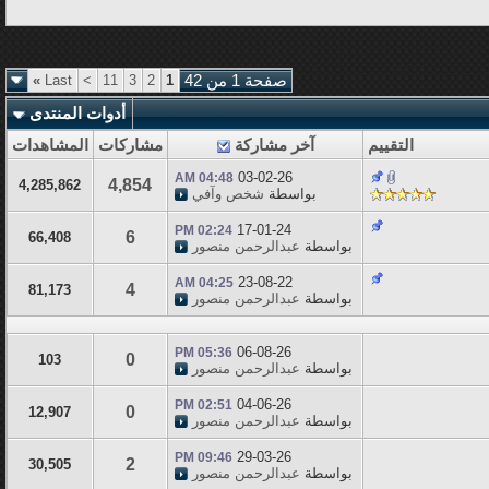
صفحة 1 من 42
1
2
3
11
>
Last
»
أدوات المنتدى
التقييم
آخر مشاركة
مشاركات
المشاهدات
03-02-26
04:48 AM
4,854
4,285,862
بواسطة
شخص وآفي
17-01-24
02:24 PM
6
66,408
بواسطة
عبدالرحمن منصور
23-08-22
04:25 AM
4
81,173
بواسطة
عبدالرحمن منصور
06-08-26
05:36 PM
0
103
بواسطة
عبدالرحمن منصور
04-06-26
02:51 PM
0
12,907
بواسطة
عبدالرحمن منصور
29-03-26
09:46 PM
2
30,505
بواسطة
عبدالرحمن منصور