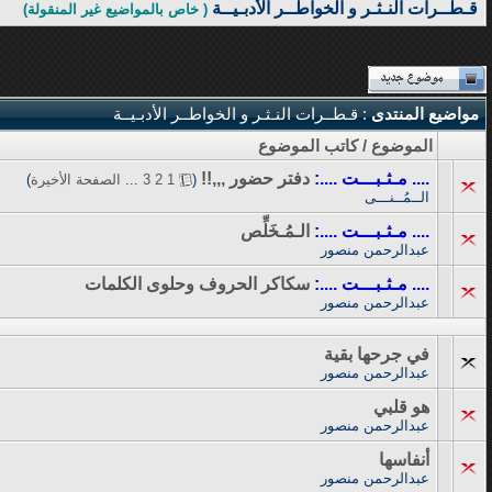
قـطــرات النـثـر و الخواطــر الأدبـيــة
( خاص بالمواضيع غير المنقولة)
مواضيع المنتدى
: قـطــرات النـثـر و الخواطــر الأدبـيــة
الموضوع
/
كاتب الموضوع
.... مـثـبـــت ....:
دفتر حضور ,,,!!
‏
(
1
2
3
...
الصفحة الأخيرة
)
الــمُــنـــى
.... مـثـبـــت ....:
الـمُـخَلِّص
عبدالرحمن منصور
.... مـثـبـــت ....:
سكاكر الحروف وحلوى الكلمات
عبدالرحمن منصور
في جرحها بقية
عبدالرحمن منصور
هو قلبي
عبدالرحمن منصور
أنفاسها
عبدالرحمن منصور