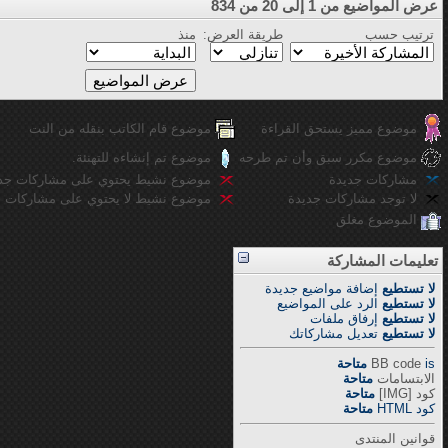
عرض المواضيع من 1 إلى 20 من 834
ترتيب حسب
طريقة العرض:
منذ
موضوع مميز يستحق القراءة
موضوع قام الكاتب بنقله من النت
موضوع مكرر سبق وأن تم طرحه
موضوع تم إنشاءه للتهنئة.
مشاركات جديدة
موضوع نشيط يحتوي على مشاركات جد
لا توجد مشاركات جديدة
موضوع نشيط لا يحتوي على مشاركات ج
الموضوع مغلق
تعليمات المشاركة
لا تستطيع
إضافة مواضيع جديدة
لا تستطيع
الرد على المواضيع
لا تستطيع
إرفاق ملفات
لا تستطيع
تعديل مشاركاتك
is
BB code
متاحة
الابتسامات
متاحة
كود [IMG]
متاحة
كود HTML
متاحة
قوانين المنتدى