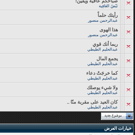
صباحكم عافية ويقين!
نَبْضُ العَافِية
رأيتك حلماً
عبدالرحمن منصور
هذا الهوى
عبدالرحمن منصور
ربما أنك قوي
عبدالحليم الطيطي
يجمع المال
عبدالحليم الطيطي
كما خرجَتْ دعاء
عبدالحليم الطيطي
ولا شيء يوصلك
عبدالحليم الطيطي
كان العيد على مقربة منّا ..
عبدالحليم الطيطي
خيارات العرض