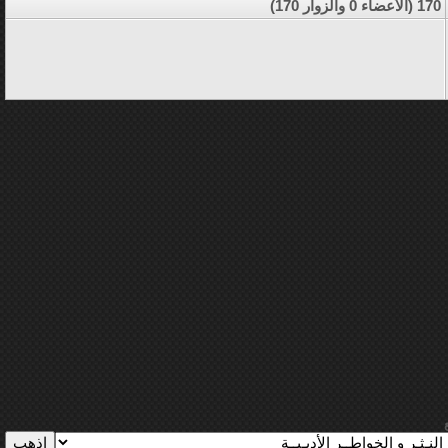
170 (الأعضاء 0 والزوار 170)