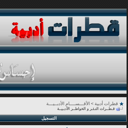
قطرات أدبية
>
الأقـــســــام الأدبــيـــة
قـطــرات النـثـر و الخواطــر الأدبـيــة
التسجيل