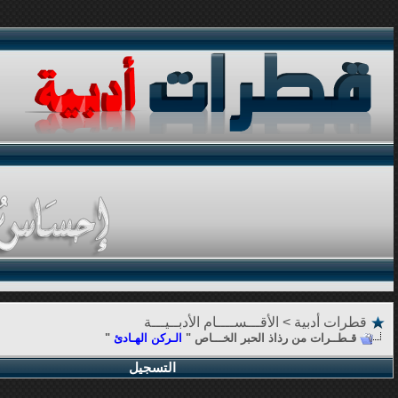
قطرات أدبية
>
الأقـــســــام الأدبــيـــة
قـطــرات من رذاذ الحبر الخـــاص "
الـركن الهـادئ
"
التسجيل