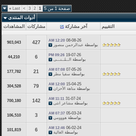
صفحة 1 من 5
1
2
3
>
Last
»
أدوات المنتدى
التقييم
آخر مشاركة
مشاركات
المشاهدات
08-08-26
12:20 AM
427
903,043
بواسطة
عبدالرحمن منصور
19-07-26
09:26 PM
6
44,210
بواسطة
الــمُــنـــى
07-05-26
07:08 AM
21
177,782
بواسطة
سقيا مطر
15-04-25
12:00 AM
79
304,528
بواسطة
متاهة الأحزان
31-07-24
11:11 AM
142
700,180
بواسطة
مشاعر انثى
05-03-24
07:37 AM
3
106,510
بواسطة
هووومي
06-02-24
12:46 AM
6
101,819
بواسطة
الغالية