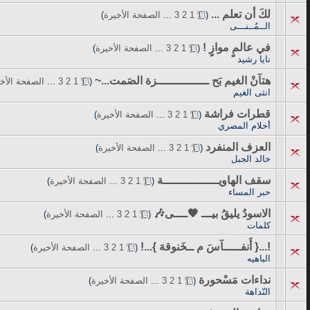
لكَ أن تعلم ...
‏
(
1
2
3
...
الصفحة الأخيرة
)
الــمُــنـــى
في عالمٍ موازٍ !
‏
(
1
2
3
...
الصفحة الأخيرة
)
نايا رشيد
هتآنْ الغيم بَح ـــــــــــــــزة الصَمت...~
‏
(
1
2
3
...
الصفحة الأخ
انثى الغيم
قطرات فراشة
‏
(
1
2
3
...
الصفحة الأخيرة
)
أحلام المصري
العزف المنفرد
‏
(
1
2
3
...
الصفحة الأخيرة
)
خالد الجبل
سقف الهاويــــــــــــــــة
‏
(
1
2
3
...
الصفحة الأخيرة
)
حبر المساء
الاسودُ يليقُ بيـــ 🖤ــــى🎶
‏
(
1
2
3
...
الصفحة الأخيرة
)
كلمات
!...{ أَنفـــــآسَ م ــخَنوقهَ }...!
‏
(
1
2
3
...
الصفحة الأخيرة
)
الباهيه
نداءات مَسْحورة
‏
(
1
2
3
...
الصفحة الأخيرة
)
النّداهة