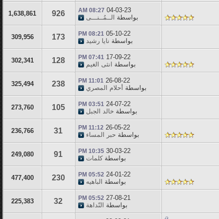
04-03-23
08:27 AM
926
1,638,861
بواسطة
الــمُــنـــى
05-10-22
08:21 PM
173
309,956
بواسطة
نايا رشيد
17-09-22
07:41 PM
128
302,341
بواسطة
انثى الغيم
26-08-22
11:01 PM
238
325,494
بواسطة
أحلام المصري
24-07-22
03:51 PM
105
273,760
بواسطة
خالد الجبل
26-05-22
11:12 PM
31
236,766
بواسطة
حبر المساء
30-03-22
10:35 PM
91
249,080
بواسطة
كلمات
24-01-22
05:52 PM
230
477,400
بواسطة
الباهيه
27-08-21
05:52 PM
32
225,383
بواسطة
النّداهة