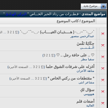
مواضيع المنتدى
: قـطــرات من رذاذ الحبر الخـــاص "
الـركن الهـادئ
"
الموضوع
/
كاتب الموضوع
`·.¸¸.·¯`··._.· ( هــــذيـان الغيــــاب) ·._.··`¯·.¸¸.·`
‏
(
1
2
3
...
ال
عبدالرحمن منصور
حِكَايَةُ نَفْسَ
الــمُــنـــى
♡ .. على حافة رجل .. ♡
‏
)
3
2
1
(
سقيا مطر
أغزله على شرفات الشوق حلما
‏
(
1
2
3
...
الصفحة الأخيرة
)
متاهة الأحزان
* مقتطفات من ركني الخاص *
‏
(
1
2
3
...
الصفحة الأخيرة
)
مشاعر انثى
سؤال لكِ
هووومي
أضغاث قلم
الغالية