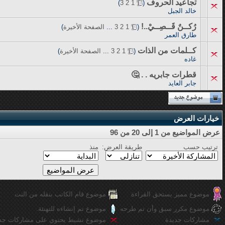
تجاعيد الحروف
‏
)
3
2
1
(
خالد الجبل
رُكــنٌ قَــصِــيْ..!
‏
(
1
2
3
...
الصفحة الأخيرة
)
طارق العمر
كــلمات من الذات
‏
(
1
2
3
...
الصفحة الأخيرة
)
غاده
قطرات جابريه . . 🤔
جابر العايد
خيارات العرض
عرض المواضيع من 1 إلى 20 من 96
ترتيب حسب
طريقة العرض:
منذ
موضوع مميز يستحق القراءة
موضوع قام الكاتب بنقله من النت
موضوع مكرر سبق وأن تم طرحه
موضوع تم إنشاءه للتهنئة.
مشاركات جديدة
موضوع نشيط يحتوي على مشاركات جد