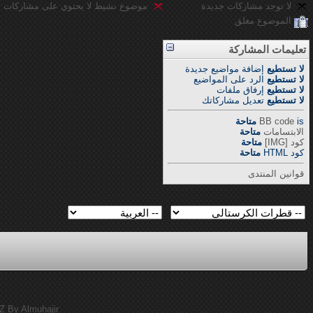
لا توجد مشاركات جديدة
موضوع نشيط لا يحتوي على مشاركات ج
الموضوع مغلق
تعليمات المشاركة
لا تستطيع
إضافة مواضيع جديدة
لا تستطيع
الرد على المواضيع
لا تستطيع
إرفاق ملفات
لا تستطيع
تعديل مشاركاتك
is
BB code
متاحة
الابتسامات
متاحة
كود [IMG]
متاحة
كود HTML
متاحة
قوانين المنتدى
Z By Almuhajir