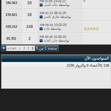
23-02-21
11:05 PM
28
196,563
بواسطة
خالد الجبل
08-11-20
01:10 AM
39
239,821
بواسطة
طارق العمر
10-02-20
09:26 AM
248
439,312
بواسطة
غاده
11-09-19
06:46 PM
2
85,352
بواسطة
جابر العايد
صفحة 1 من 5
1
2
3
>
Last
»
المتواجدون الآن
136 (الأعضاء 0 والزوار 136)