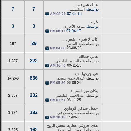
هناك شيء ما ..
7
7
بواسطة
الــمُــنـــى
02-05-15
05:29 AM
غربه
3
3
بواسطة
متاهة الأحزان
07-04-17
06:11 PM
كأننا لا شيء . شعر ....
39
بواسطة
صيد الخاطر
197
25-08-25
04:00 PM
هاتي جمالك
222
بواسطة
عبدالحليم الطيطي
1,287
09-11-25
10:43 AM
في جرحها بقية
836
بواسطة
عبدالرحمن منصور
14,243
06-08-26
05:36 PM
وكان من السجناء
232
بواسطة
عبدالحليم الطيطي
2,357
03-11-25
01:57 PM
جميل صدقي الزهاوي
182
بواسطة
مصطفى معروفي
1,784
14-09-25
10:18 PM
هذي حروفي عطرها ينعش الروح
162
بواسطة
الصوت المسموع
3,325