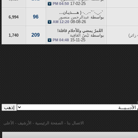
17-02-25
04:50 PM
`·.¸¸.·¯`··._.· ( هــــذيـان...
96
بواسطة
عبدالرحمن منصور
6,994
08-08-26
12:20 AM
العُمرُ يمضي وللأحلامِ قافلة!
209
بواسطة
نَبْضُ العَافِية
1,740
15-11-25
04:48 PM
الاتصال بنا
-
الصفحة الرئيسية
-
الأرشيف
-
الأعلى