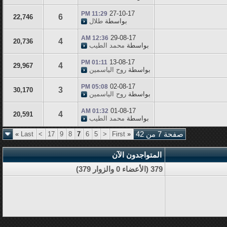
27-10-17
11:29 PM
6
22,746
بواسطة
طلال
29-08-17
12:36 AM
4
20,736
بواسطة
محمد الطيب
13-08-17
01:11 PM
4
29,967
بواسطة
روح الياسمين
02-08-17
05:08 PM
3
30,170
بواسطة
روح الياسمين
01-08-17
01:32 AM
4
20,591
بواسطة
محمد الطيب
صفحة 7 من 42
«
First
<
5
6
7
8
9
17
>
Last
»
المتواجدون الآن
379 (الأعضاء 0 والزوار 379)