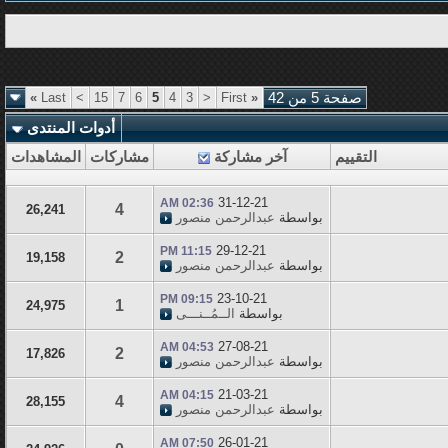
صفحة 5 من 42
«
First
<
3
4
5
6
7
15
>
Last
»
أدوات المنتدى
التقييم
آخر مشاركة
مشاركات
المشاهدات
31-12-21
02:36 AM
4
26,241
بواسطة
عبدالرحمن منصور
29-12-21
11:15 PM
2
19,158
بواسطة
عبدالرحمن منصور
23-10-21
09:15 PM
1
24,975
بواسطة
الــمُــنـــى
27-08-21
04:53 AM
2
17,826
بواسطة
عبدالرحمن منصور
21-03-21
04:15 AM
4
28,155
بواسطة
عبدالرحمن منصور
26-01-21
07:50 AM