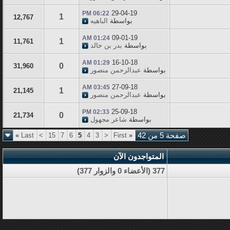
29-04-19
06:22 PM
1
12,767
بواسطة
الباهيه
09-01-19
01:24 AM
1
11,761
بواسطة
بدر بن خالد
16-10-18
01:29 AM
0
31,960
بواسطة
عبدالرحمن منصور
27-09-18
03:45 AM
1
21,145
بواسطة
عبدالرحمن منصور
25-09-18
02:33 PM
0
21,734
بواسطة
شاعر مجهول
صفحة 5 من 42
«
First
<
3
4
5
6
7
15
>
Last
»
المتواجدون الآن
377 (الأعضاء 0 والزوار 377)