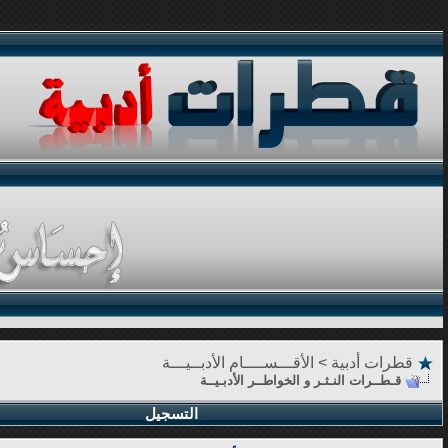
قطرات أدبية
>
الأقـــســــام الأدبــيـــة
قـطــرات النـثـر و الخواطــر الأدبـيــة
التسجيل