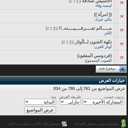
أحاسيس صادقة
‏
)
2
1
(
لمسة وفاء
(( امرأة ))
مالي غيرك
مـــــالم تعــــرفــــيــــنه..!!
‏
)
2
1
(
الكنز
نكهة الجنون لــ\أوتار
‏
)
2
1
(
أوتار الحزن
(فردوسي المفقود)
الصوت المسموع
خيارات العرض
عرض المواضيع من 761 إلى 780 من 834
ترتيب حسب
طريقة العرض:
منذ
موضوع مميز يستحق القراءة
موضوع قام الكاتب بنقله من النت