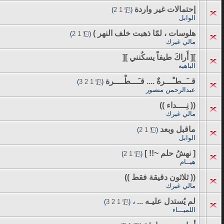
إحتمالات غير واردة
‏
)
2
1
(
الوابل
هلوسات ، لمّا ذهبت خلف النهر )
‏
)
2
1
(
مالي غيرك
][ أَراكَ طيفاً يسكُنني ][
الباهيه
قــَــطـْـــرةٌ .... قـَـــطْــــرة
‏
)
3
2
1
(
عبدالرحمن منصور
(( نِــــداء ))
مالي غيرك
ماقبل وبعد
‏
)
2
1
(
الوابل
[ نهشُ حلم ~!! ]
‏
)
2
1
(
هيــام
(( ثلاثون دقيقة فقط ))
مالي غيرك
لم يُستدل عليـه ... ،
‏
)
3
2
1
(
اللميـــاء