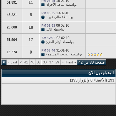
15-02-10
08:45 PM
11
51,891
بواسطة
متاهة الأحزان
13-02-10
06:35 PM
8
45,221
بواسطة
مالي غيرك
06-02-10
01:53 PM
18
23,008
بواسطة
الكنز
02-02-10
12:03 AM
17
51,504
بواسطة
أوتار الحزن
31-01-10
03:46 PM
9
15,374
بواسطة
الصوت المسموع
صفحة 39 من 42
«
First
<
29
37
38
39
40
41
>
Last
»
المتواجدون الآن
193 (الأعضاء 0 والزوار 193)