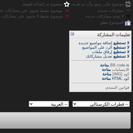
موضوع مكرر سبق وأن تم طرحه
موضوع تم إنشاءه للتهنئة.
مشاركات جديدة
موضوع نشيط يحتوي على مشاركات جد
لا توجد مشاركات جديدة
موضوع نشيط لا يحتوي على مشاركات ج
الموضوع مغلق
تعليمات المشاركة
لا تستطيع
إضافة مواضيع جديدة
لا تستطيع
الرد على المواضيع
لا تستطيع
إرفاق ملفات
لا تستطيع
تعديل مشاركاتك
is
BB code
متاحة
الابتسامات
متاحة
كود [IMG]
متاحة
كود HTML
متاحة
قوانين المنتدى