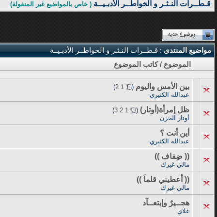
قـطــرات النـثـر و الخواطــر الأدبـيــة
( خاص بالمواضيع غير المنقولة)
مواضيع المنتدى
: قـطــرات النـثـر و الخواطــر الأدبـيــة
الموضوع
/
كاتب الموضوع
بين الأمس واليوم
‏
)
2
1
(
عبدالله الكثيري
ظل إمرأة(أوتار)
‏
)
3
2
1
(
أوتار الحزن
أين أنت ؟
عبدالله الكثيري
(( ضِفاف ))
مالي غيرك
(( أعطيني قلماَ ))
مالي غيرك
هجــيرٌ وإبتعــآد
غلاي