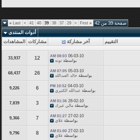
صفحة 39 من 42
«
First
<
29
37
38
39
40
41
>
Last
»
أدوات المنتدى
التقييم
آخر مشاركة
مشاركات
المشاهدات
06-03-10
08:03 AM
12
33,937
بواسطة
توته
05-03-10
07:05 AM
26
68,437
بواسطة
خالد العبدالله
04-03-10
10:52 PM
6
9,226
بواسطة
عبدالله الكثيري
28-02-10
01:36 AM
3
7,839
بواسطة
مالي غيرك
27-02-10
01:27 AM
7
9,366
بواسطة
غلاي
27-02-10
01:00 AM
8
9,796
بواسطة
غلاي