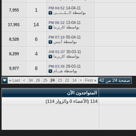
14-04-11
04:52 PM
1
7,955
بواسطة
الــمُــنـــى
13-04-11
06:32 PM
14
17,991
بواسطة
كاريزما
05-04-11
07:10 PM
6
8,528
بواسطة
أنيس
30-03-11
01:37 AM
4
8,299
بواسطة
كاريزما
29-03-11
03:39 PM
8
9,977
بواسطة
هيــام
صفحة 24 من 42
«
First
<
14
22
23
24
25
26
34
>
Last
»
المتواجدون الآن
114 (الأعضاء 0 والزوار 114)