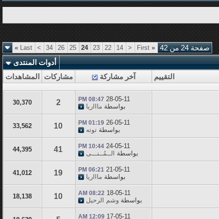
صفحة 24 من 42
«
First
<
14
22
23
24
25
26
34
>
Last
»
أدوات المنتدى
التقييم
آخر مشاركة
مشاركات
المشاهدات
28-05-11
08:47 PM
2
30,370
بواسطة
ماااريا
26-05-11
01:19 PM
10
33,562
بواسطة
توته
24-05-11
10:44 PM
41
44,395
بواسطة
الــمُــنـــى
21-05-11
06:21 PM
19
41,012
بواسطة
ماااريا
18-05-11
08:22 AM
10
18,138
بواسطة
وشم الرحيل
17-05-11
12:09 AM