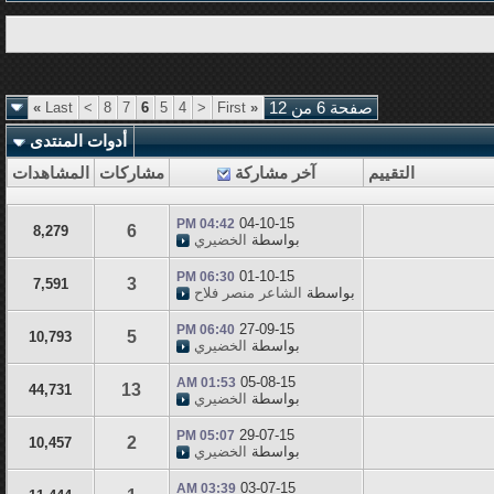
صفحة 6 من 12
«
First
<
4
5
6
7
8
>
Last
»
أدوات المنتدى
التقييم
آخر مشاركة
مشاركات
المشاهدات
04-10-15
04:42 PM
6
8,279
بواسطة
الخضيري
01-10-15
06:30 PM
3
7,591
بواسطة
الشاعر منصر فلاح
27-09-15
06:40 PM
5
10,793
بواسطة
الخضيري
05-08-15
01:53 AM
13
44,731
بواسطة
الخضيري
29-07-15
05:07 PM
2
10,457
بواسطة
الخضيري
03-07-15
03:39 AM