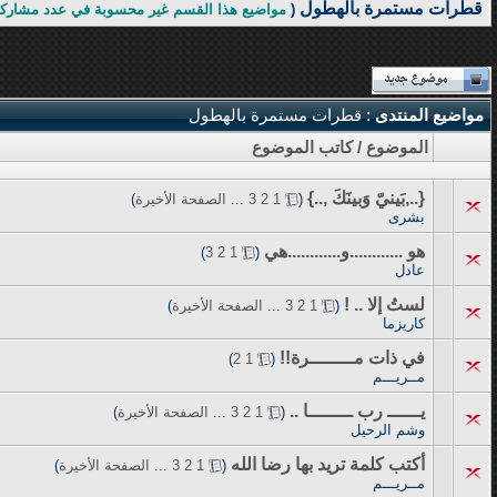
قطرات مستمرة بالهطول
(
مواضيع هذا القسم غير محسوبة في عدد مشاركا
مواضيع المنتدى
: قطرات مستمرة بالهطول
الموضوع
/
كاتب الموضوع
{..,بَينيّ وَبينَكَ ,..}
‏
(
1
2
3
...
الصفحة الأخيرة
)
بشرى
هو ............و............هي
‏
)
3
2
1
(
عادل
لستُ إلا .. !
‏
(
1
2
3
...
الصفحة الأخيرة
)
كاريزما
في ذات مــــــــرة!!
‏
)
2
1
(
مــريـــم
يــــــ رب ــــــــا ..
‏
(
1
2
3
...
الصفحة الأخيرة
)
وشم الرحيل
أكتب كلمة تريد بها رضا الله
‏
(
1
2
3
...
الصفحة الأخيرة
)
مــريـــم