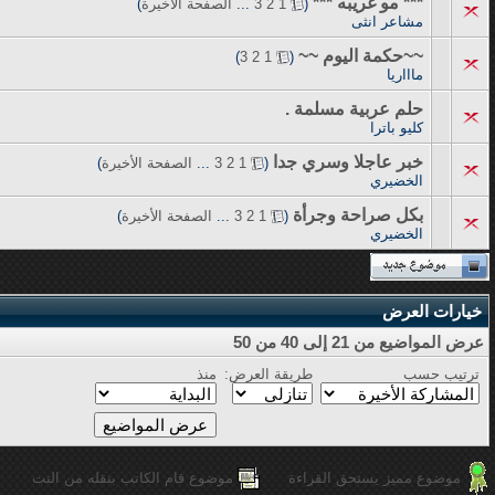
*** مو غريبه ***
‏
(
1
2
3
...
الصفحة الأخيرة
)
مشاعر انثى
~~حكمة اليوم ~~
‏
)
3
2
1
(
ماااريا
حلم عربية مسلمة .
كليو باترا
خبر عاجلا وسري جدا
‏
(
1
2
3
...
الصفحة الأخيرة
)
الخضيري
بكل صراحة وجرأة
‏
(
1
2
3
...
الصفحة الأخيرة
)
الخضيري
خيارات العرض
عرض المواضيع من 21 إلى 40 من 50
ترتيب حسب
طريقة العرض:
منذ
موضوع مميز يستحق القراءة
موضوع قام الكاتب بنقله من النت