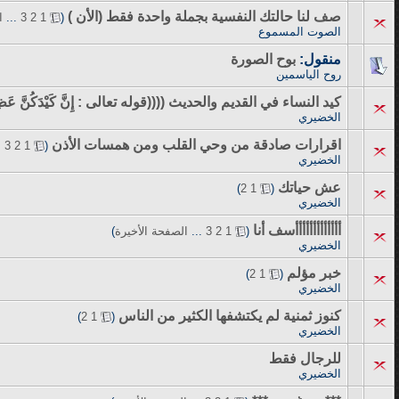
صف لنا حالتك النفسية بجملة واحدة فقط (الأن )
‏
(
1
2
3
...
ا
الصوت المسموع
منقول:
بوح الصورة
روح الياسمين
كيد النساء في القديم والحديث ((((قوله تعالى : إِنَّ كَيْدَكُنَّ عَظِي
الخضيري
اقرارات صادقة من وحي القلب ومن همسات الأذن
‏
.
3
2
1
(
الخضيري
عش حياتك
‏
)
2
1
(
الخضيري
أأأأأأأأأأأأأسف أنا
‏
(
1
2
3
...
الصفحة الأخيرة
)
الخضيري
خبر مؤلم
‏
)
2
1
(
الخضيري
كنوز ثمنية لم يكتشفها الكثير من الناس
‏
)
2
1
(
الخضيري
للرجال فقط
الخضيري