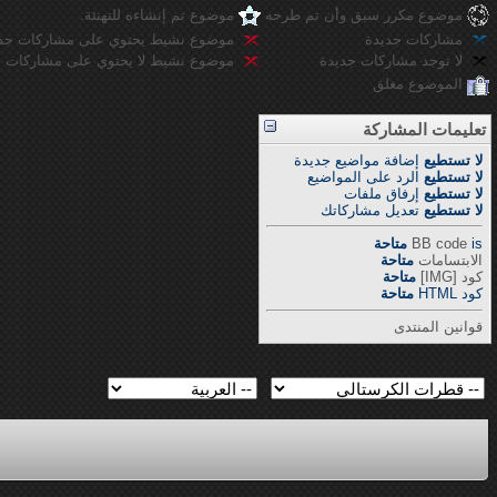
موضوع مكرر سبق وأن تم طرحه
موضوع تم إنشاءه للتهنئة.
مشاركات جديدة
موضوع نشيط يحتوي على مشاركات جد
لا توجد مشاركات جديدة
موضوع نشيط لا يحتوي على مشاركات ج
الموضوع مغلق
تعليمات المشاركة
لا تستطيع
إضافة مواضيع جديدة
لا تستطيع
الرد على المواضيع
لا تستطيع
إرفاق ملفات
لا تستطيع
تعديل مشاركاتك
is
BB code
متاحة
الابتسامات
متاحة
كود [IMG]
متاحة
كود HTML
متاحة
قوانين المنتدى