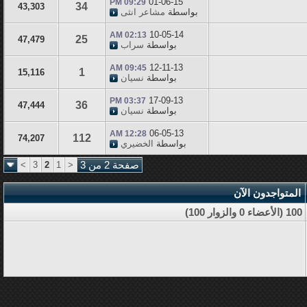
01-06-15
09:29 PM
34
43,303
بواسطة
مشاعر انثى
10-05-14
02:13 AM
25
47,479
بواسطة
سراب
12-11-13
09:45 AM
1
15,116
بواسطة
نسيان
17-09-13
03:37 PM
36
47,444
بواسطة
نسيان
06-05-13
12:28 AM
112
74,207
بواسطة
الخضيري
صفحة 2 من 3
<
1
2
3
>
المتواجدون الآن
100 (الأعضاء 0 والزوار 100)