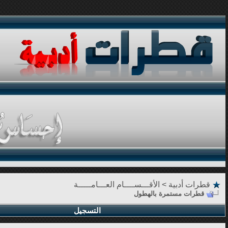
قطرات أدبية
>
الأقـــســــام العـــامـــــة
قطرات مستمرة بالهطول
التسجيل