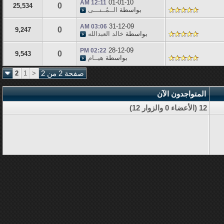
01-01-10
12:11 AM
0
25,534
بواسطة
الــمُــنـــى
31-12-09
03:06 AM
0
9,247
بواسطة
خالد العبدالله
28-12-09
02:22 PM
0
9,543
بواسطة
هيــام
صفحة 2 من 2
<
1
2
المتواجدون الآن
12 (الأعضاء 0 والزوار 12)