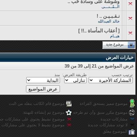
وشوشة على وسادة حُب ..
الــمُــنـــى
نـقـبـيـن .. !
خالد العبدالله
[ أعقاب المأساة ..!! ]
هيــام
خيارات العرض
عرض المواضيع من 21 إلى 39 من 39
ترتيب حسب
طريقة العرض:
منذ
موضوع مميز يستحق القراءة
موضوع قام الكاتب بنقله من النت
موضوع مكرر سبق وأن تم طرحه
موضوع تم إنشاءه للتهنئة.
مشاركات جديدة
موضوع نشيط يحتوي على مشاركات جد
لا توجد مشاركات جديدة
موضوع نشيط لا يحتوي على مشاركات ج
الموضوع مغلق