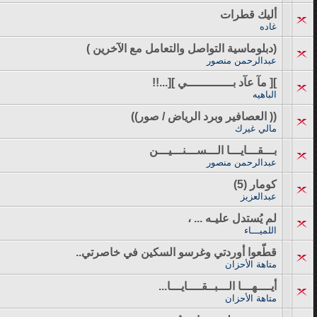
أليك قطرات
غاده
(دبلوماسية التواصل والتعامل مع الآخرين )
عبدالرحمن منصور
][ مآ عآد بـــــــــــــي ][...!!
الباهيه
(( العصافير وبرد الرياض / صور))
مالي غيرك
بـــقـــايـــا الـــســـنـــيـــن
عبدالرحمن منصور
كومار (5)
عبدالعزيز
لم يُستدل عليـه ... ،
اللميـــاء
قطّعوا أوردتي وغرسو السكين في خاصرتي..
متاهة الأحزان
أيــــهـــا الـــبــقــــايـــا...
متاهة الأحزان