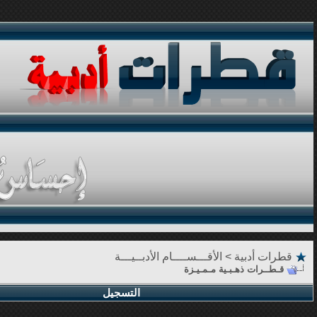
قطرات أدبية
>
الأقـــســــام الأدبــيـــة
قـطــرات ذهـبـية مـمـيـزة
التسجيل