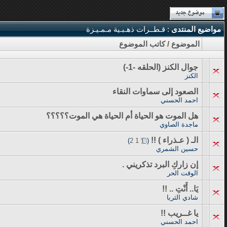
مواضيع المنتدى
: قـطــرات ذهـبـية مـمـيـزة
الموضوع
/
كاتب الموضوع
جوال الكنز (الحلقه -1-)
الكنز
الصعود إلى سماوات النقاء
احمد الحسني
هل الموت هو الحياة أم الحياة هي الموت؟؟؟؟؟
ماجدة الصاوي
الـ ( عـذراء ) !!
‏
)
2
1
(
حسين الشمري
إن زاركِ البرد تذكريني .
الوقت الحر
يَا.. أَنْتِ .. !!
شادي الثريا
يا غــريب !!
احمد الحسني