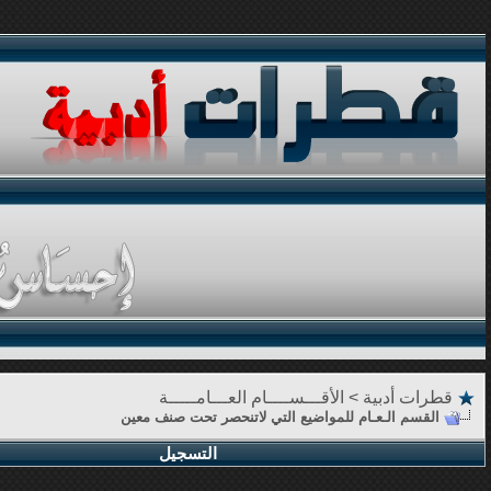
قطرات أدبية
>
الأقـــســــام العـــامـــــة
القسم الـعـام للمواضيع التي لاتنحصر تحت صنف معين
التسجيل