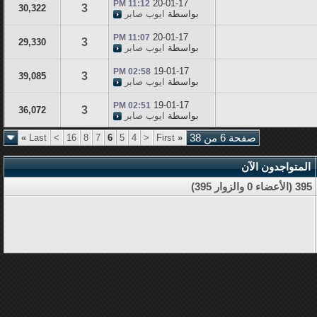
20-01-17
11:12 PM
3
30,322
بواسطة
ايوب صابر
20-01-17
11:07 PM
3
29,330
بواسطة
ايوب صابر
19-01-17
02:58 PM
3
39,085
بواسطة
ايوب صابر
19-01-17
02:51 PM
3
36,072
بواسطة
ايوب صابر
صفحة 6 من 38
«
First
<
4
5
6
7
8
16
>
Last
»
المتواجدون الآن
395 (الأعضاء 0 والزوار 395)