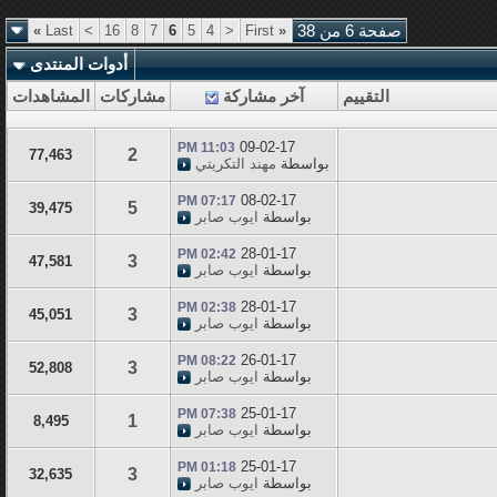
صفحة 6 من 38
«
First
<
4
5
6
7
8
16
>
Last
»
أدوات المنتدى
التقييم
آخر مشاركة
مشاركات
المشاهدات
09-02-17
11:03 PM
2
77,463
بواسطة
مهند التكريتي
08-02-17
07:17 PM
5
39,475
بواسطة
ايوب صابر
28-01-17
02:42 PM
3
47,581
بواسطة
ايوب صابر
28-01-17
02:38 PM
3
45,051
بواسطة
ايوب صابر
26-01-17
08:22 PM
3
52,808
بواسطة
ايوب صابر
25-01-17
07:38 PM
1
8,495
بواسطة
ايوب صابر
25-01-17
01:18 PM
3
32,635
بواسطة
ايوب صابر