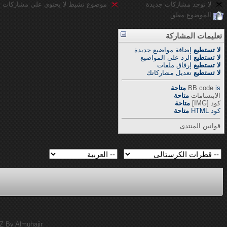
لا توجد مشاركات جديدة
موضوع نشيط لا يحتوي على مشاركات ج
الموضوع مغلق
تعليمات المشاركة
لا تستطيع
إضافة مواضيع جديدة
لا تستطيع
الرد على المواضيع
لا تستطيع
إرفاق ملفات
لا تستطيع
تعديل مشاركاتك
is
BB code
متاحة
الابتسامات
متاحة
كود [IMG]
متاحة
كود HTML
متاحة
قوانين المنتدى
Z By Almuhajir