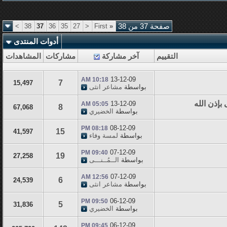
صفحة 37 من 38
«
First
<
27
35
36
37
38
>
أدوات المنتدى
التقييم
آخر مشاركة
مشاركات
المشاهدات
13-12-09
10:18 AM
7
15,497
بواسطة
مشاعر انثى
بإذن الله
13-12-09
05:05 AM
8
67,068
بواسطة
الخضيري
08-12-09
08:18 PM
15
41,597
بواسطة
لمسة وفاء
07-12-09
09:40 PM
19
27,258
بواسطة
الــمُــنـــى
07-12-09
12:56 AM
6
24,539
بواسطة
مشاعر انثى
06-12-09
09:50 PM
5
31,836
بواسطة
الخضيري
06-12-09
09:45 PM