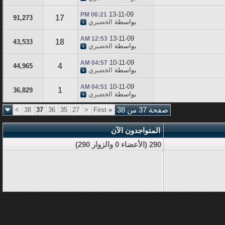
13-11-09
06:21 PM
17
91,273
بواسطة
الخضيري
13-11-09
12:53 AM
18
43,533
بواسطة
الخضيري
10-11-09
04:57 AM
4
44,965
بواسطة
الخضيري
10-11-09
04:51 AM
1
36,829
بواسطة
الخضيري
صفحة 37 من 38
«
First
<
27
35
36
37
38
>
المتواجدون الآن
290 (الأعضاء 0 والزوار 290)