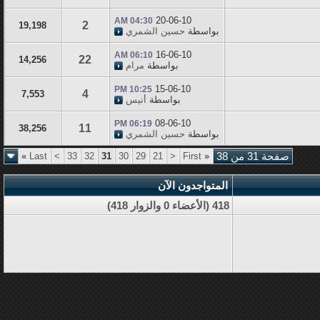
20-06-10
04:30 AM
2
19,198
بواسطة
حسين الشمري
16-06-10
06:10 AM
22
14,256
بواسطة
مرام
15-06-10
10:25 PM
4
7,553
بواسطة
أنيس
08-06-10
06:19 PM
11
38,256
بواسطة
حسين الشمري
صفحة 31 من 38
«
First
<
21
29
30
31
32
33
>
Last
»
المتواجدون الآن
418 (الأعضاء 0 والزوار 418)