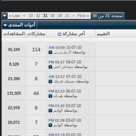
صفحة 31 من 38
«
First
<
21
29
30
31
32
33
>
Last
»
أدوات المنتدى
التقييم
آخر مشاركة
مشاركات
المشاهدات
15-07-10
10:09 AM
114
45,104
بواسطة
الــمُــنـــى
09-07-10
08:27 PM
7
8,128
بواسطة
مشاعر انثى
07-07-10
12:57 AM
6
23,390
بواسطة
نسيتك فديتك
06-07-10
02:23 PM
44
131,925
بواسطة
هيــام
03-07-10
03:40 PM
6
22,978
بواسطة
الهايم
03-07-10
02:59 PM
7
20,071
بواسطة
الهايم
02-07-10
03:19 PM