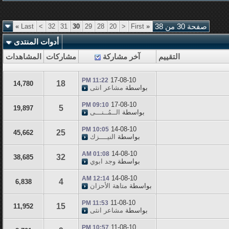
صفحة 30 من 38
«
First
<
20
28
29
30
31
32
>
Last
»
أدوات المنتدى
التقييم
آخر مشاركة
مشاركات
المشاهدات
17-08-10
11:22 PM
18
14,780
بواسطة
مشاعر انثى
17-08-10
09:10 PM
5
19,897
بواسطة
الــمُــنـــى
14-08-10
10:05 PM
25
45,662
بواسطة
النيــــزك
14-08-10
01:08 AM
32
38,685
بواسطة
وجد ابوي
14-08-10
12:14 AM
4
6,838
بواسطة
متاهة الأحزان
11-08-10
11:53 PM
15
11,952
بواسطة
مشاعر انثى
11-08-10
10:57 PM