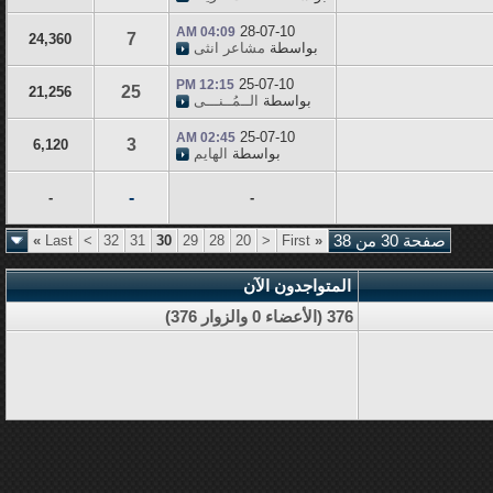
28-07-10
04:09 AM
7
24,360
بواسطة
مشاعر انثى
25-07-10
12:15 PM
25
21,256
بواسطة
الــمُــنـــى
25-07-10
02:45 AM
3
6,120
بواسطة
الهايم
-
-
-
صفحة 30 من 38
«
First
<
20
28
29
30
31
32
>
Last
»
المتواجدون الآن
376 (الأعضاء 0 والزوار 376)