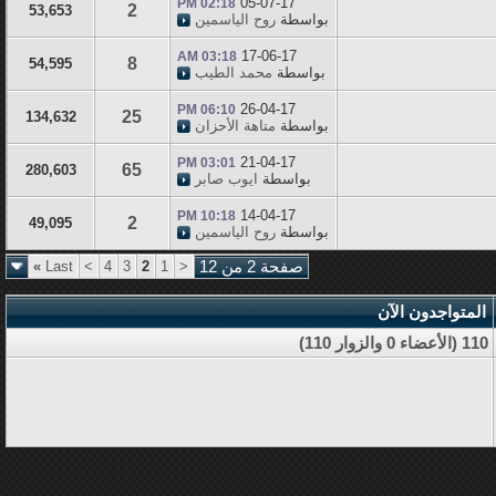
05-07-17
02:18 PM
2
53,653
بواسطة
روح الياسمين
17-06-17
03:18 AM
8
54,595
بواسطة
محمد الطيب
26-04-17
06:10 PM
25
134,632
بواسطة
متاهة الأحزان
21-04-17
03:01 PM
65
280,603
بواسطة
ايوب صابر
14-04-17
10:18 PM
2
49,095
بواسطة
روح الياسمين
صفحة 2 من 12
<
1
2
3
4
>
Last
»
المتواجدون الآن
110 (الأعضاء 0 والزوار 110)