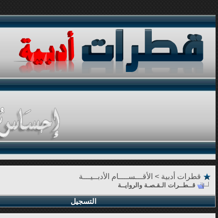
قطرات أدبية
>
الأقـــســــام الأدبــيـــة
قــطــرات الـقـصـة والروايــة
التسجيل