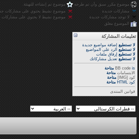
موضوع مكرر سبق وأن تم طرحه
موضوع تم إنشاءه للتهنئة.
مشاركات جديدة
موضوع نشيط يحتوي على مشاركات جد
لا توجد مشاركات جديدة
موضوع نشيط لا يحتوي على مشاركات ج
الموضوع مغلق
تعليمات المشاركة
لا تستطيع
إضافة مواضيع جديدة
لا تستطيع
الرد على المواضيع
لا تستطيع
إرفاق ملفات
لا تستطيع
تعديل مشاركاتك
is
BB code
متاحة
الابتسامات
متاحة
كود [IMG]
متاحة
كود HTML
متاحة
قوانين المنتدى