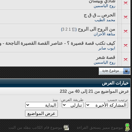
شادي وبيسان
روح الياسمين
الحرص ــ ق ق ج
محمد الطيب
من الروح الى الروح
‏
)
3
2
1
(
متاهة الأحزان
كيف نكتب قصة قصيرة ؟ - عناصر القصة القصيرة الناجحة -
ايوب صابر
قصة شعر
روح الياسمين
خيارات العرض
عرض المواضيع من 21 إلى 40 من 232
ترتيب حسب
طريقة العرض:
منذ
موضوع مميز يستحق القراءة
موضوع قام الكاتب بنقله من النت