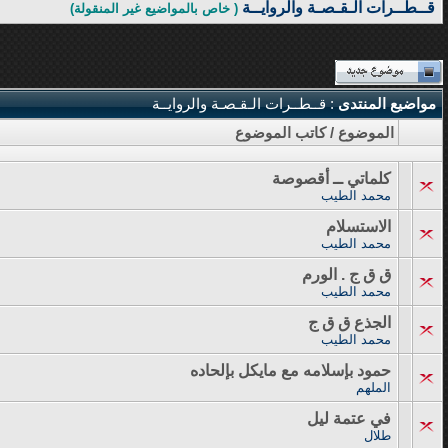
قــطــرات الـقـصـة والروايــة
( خاص بالمواضيع غير المنقولة)
مواضيع المنتدى
: قــطــرات الـقـصـة والروايــة
الموضوع
/
كاتب الموضوع
كلماتي ــ أقصوصة
محمد الطيب
الاستسلام
محمد الطيب
ق ق ج . الورم
محمد الطيب
الجذع ق ق ج
محمد الطيب
حمود بإسلامه مع مايكل بإلحاده
الملهم
في عتمة ليل
طلال