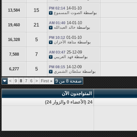
14-01-10
02:14 PM
15
13,584
بواسطة
الصوت المسموع
14-01-10
01:40 AM
21
19,460
بواسطة
خالد العبدالله
01-01-10
10:12 PM
5
16,328
بواسطة
متاهة الأحزان
25-12-09
03:47 AM
7
7,588
بواسطة
فهد العريبي
14-12-09
08:15 PM
5
6,277
بواسطة
سلطان الشمري
صفحة 8 من 9
«
First
<
6
7
8
9
>
المتواجدون الآن
24 (الأعضاء 0 والزوار 24)