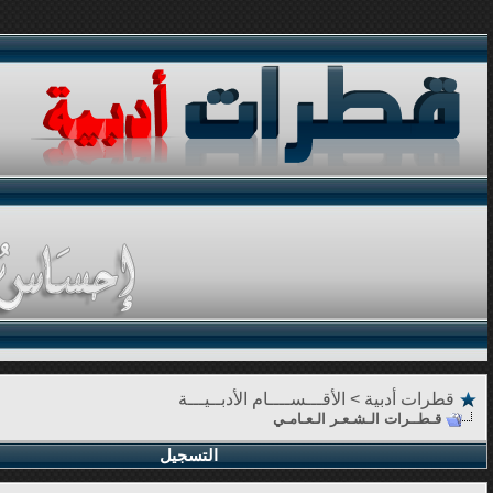
قطرات أدبية
>
الأقـــســــام الأدبــيـــة
قـطــرات الـشـعـر الـعـامـي
التسجيل