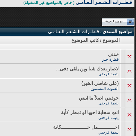
قـطــرات الـشـعـر الـعـامـي
( خاص بالمواضيع غير المنقولة)
مواضيع المنتدى
: قـطــرات الـشـعـر الـعـامـي
الموضوع
/
كاتب الموضوع
خذني
قطرة حبر
لاصار بعدك شتا وين يلقى دفى...
يتيمة فرحتي
(على شاطي الخبر)
الصوت المسموع
خوذيني اصلاً ما ابيني
يتيمة فرحتي
انتِ سحابة احبها لو تمطر كأبة
يتيمة فرحتي
اجـــــــــــمل حـــــــــــــــــكاية
يتيمة فرحتي