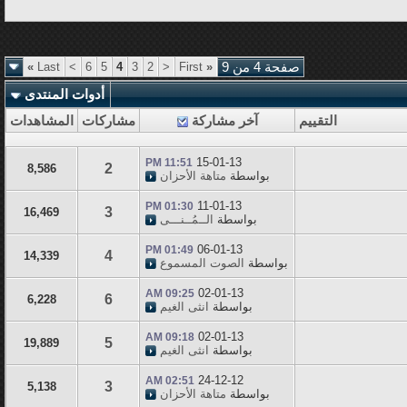
صفحة 4 من 9
«
First
<
2
3
4
5
6
>
Last
»
أدوات المنتدى
التقييم
آخر مشاركة
مشاركات
المشاهدات
15-01-13
11:51 PM
2
8,586
بواسطة
متاهة الأحزان
11-01-13
01:30 PM
3
16,469
بواسطة
الــمُــنـــى
06-01-13
01:49 PM
4
14,339
بواسطة
الصوت المسموع
02-01-13
09:25 AM
6
6,228
بواسطة
انثى الغيم
02-01-13
09:18 AM
5
19,889
بواسطة
انثى الغيم
24-12-12
02:51 AM
3
5,138
بواسطة
متاهة الأحزان