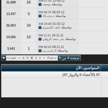
23-05-12
07:55 AM
26
21,668
بواسطة
يوسف
06-03-12
09:37 PM
5
13,437
بواسطة
نـــجـــلاء
01-02-12
10:06 AM
34
26,003
بواسطة
نايف الشمري
18-11-11
11:11 PM
10
14,026
بواسطة
بندر سعد الروقي
08-11-11
08:25 PM
1
5,641
بواسطة
الــمُــنـــى
صفحة 4 من 9
«
First
<
2
3
4
5
6
>
Last
»
المتواجدون الآن
47 (الأعضاء 0 والزوار 47)