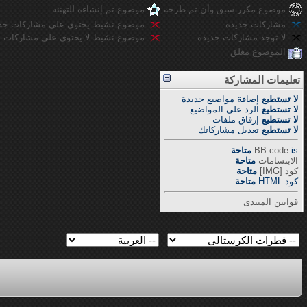
موضوع مكرر سبق وأن تم طرحه
موضوع تم إنشاءه للتهنئة.
مشاركات جديدة
موضوع نشيط يحتوي على مشاركات جد
لا توجد مشاركات جديدة
موضوع نشيط لا يحتوي على مشاركات ج
الموضوع مغلق
تعليمات المشاركة
لا تستطيع
إضافة مواضيع جديدة
لا تستطيع
الرد على المواضيع
لا تستطيع
إرفاق ملفات
لا تستطيع
تعديل مشاركاتك
is
BB code
متاحة
الابتسامات
متاحة
كود [IMG]
متاحة
كود HTML
متاحة
قوانين المنتدى