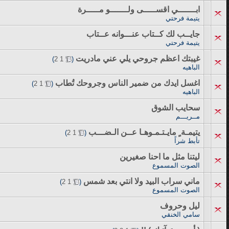
ابـــــــي اقســـــى ولـــــــو مـــــرة
يتيمة فرحتي
جايــب لك كــتاب عنـــوانه عــتاب
يتيمة فرحتي
غيبتك اعظم جروحي يلي عني مادريت
‏
)
2
1
(
الباهيه
اغسل ايدك من ضمير الناس وجروحك تُطاب
‏
)
2
1
(
الباهيه
سحايب الشوق
مــريـــم
يتيمـة ٍ مايـتـمـوهـا عــن الـضـــب
‏
)
2
1
(
تأبط شراً
ليتنا مثل ما احنا صغيرين
الصوت المسموع
ماني سراب البيد ولا انتي بعد شمس
‏
)
2
1
(
الصوت المسموع
ليل وحروف
سامي الخنقي