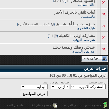
( أسـود عبآتـك ) !!
‏
)
3
2
1
(
خالد العبدالله
أبيات تلتقي بالحرف الأخير
يـاسـمـيـن
حــرَمــت مــا أعــشـــق
‏
(
1
2
3
...
الصفحة الأخيرة
)
نايف الشمري
مشاركه اولى---الكحيله
‏
)
2
1
(
بندر سعد الروقي
عيديتي وصلك ولمسة يدينك
عبدالعزيزالشمري
خيارات العرض
عرض المواضيع من 61 إلى 80 من 161
ترتيب حسب
طريقة العرض:
منذ
موضوع مميز يستحق القراءة
موضوع قام الكاتب بنقله من النت