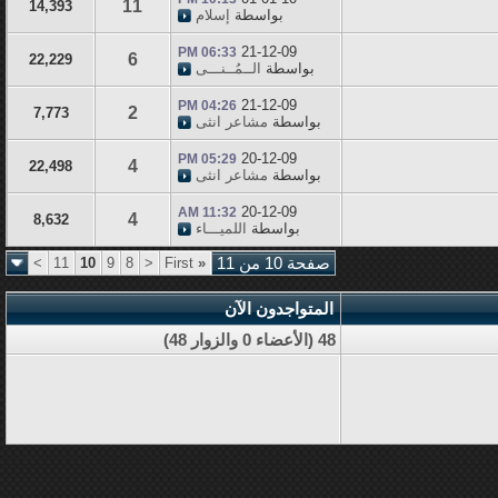
11
14,393
بواسطة
إسلام
21-12-09
06:33 PM
6
22,229
بواسطة
الــمُــنـــى
21-12-09
04:26 PM
2
7,773
بواسطة
مشاعر انثى
20-12-09
05:29 PM
4
22,498
بواسطة
مشاعر انثى
20-12-09
11:32 AM
4
8,632
بواسطة
اللميـــاء
صفحة 10 من 11
«
First
<
8
9
10
11
>
المتواجدون الآن
48 (الأعضاء 0 والزوار 48)