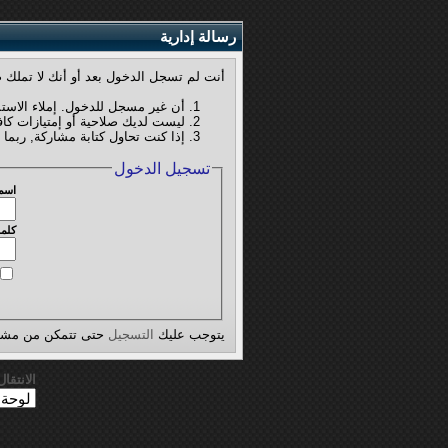
رسالة إدارية
أنت لم تسجل الدخول بعد أو أنك لا تملك ص
أن غير مسجل للدخول. إملاء الاست
ليست لديك صلاحية أو إمتيازات كا
إذا كنت تحاول كتابة مشاركة, ربما 
تسجيل الدخول
اسم
كلمة
يتوجب عليك
التسجيل
حتى تتمكن من مشاه
الانتقا