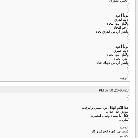
الحنين المؤرق
/
\
/
يوماً أعود
لأنكِ قدري
ولأنكِ أنتِ النجاة
أرجو النجاة
وليس لي من قدري نجاة
/
\
/
يوماً أعود
لأنكِ عمري
ولأنكِ أنتِ الحياة
أبغي الحياة
وليس لي من دونك حياة
/
\
/
الوجيه
26-08-23, 07:50 PM
/
/
هذا الكم الهائل من التمني والترقب
موذي جدا جدا ,,
فكل ما نتمناه وطال انتظاره
يُبكي ,,
الوجيه
دُمت بهيا كبهاء الحرف واكثر
تحياتي