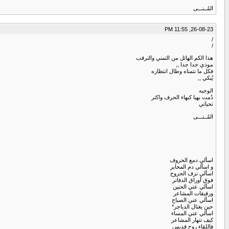
المُــنـــى
26-08-23, 11:55 PM
/
/
هذا الكم الهائل من التمني والترقب
موذي جدا جدا ,,
فكل ما نتمناه وطال انتظاره
يُبكي ,,
الوجيه
دُمت بهيا كبهاء الحرف واكثر
تحياتي
المُــنـــى
اسألي دمع الحروف
و اسألي دم المحابر
اسألي نزف الجروح
فوق أوراق الدفاتر
اسألي عني الحنين
ورقيقات المشاعر
اسألي عني الصباح
حين يغتال الدياجر*
اسألي عني المساء
كيف تنهار المشاعر
فاللقاء روح قديس