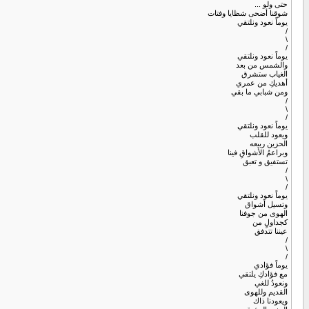
حتى ولو ...
شوقنا أضحى شظايا وفتات
يوماً نعود ونلتقي
/
\
/
يوماً نعود ونلتقي
والشمس من بعد
الغياب ستشرق
أهديكِ من عمري
ومن شبابي ما بقي
/
\
/
يوماً نعود ونلتقي
ويعود للقلب
الحزين ربيعه
وبراعمُ الأشواقِ فينا
تستفيق و تعبق
/
\
/
يوماً نعود ونلتقي
وتسيل أشواق
الهوى من جوفنا
كجداولٍ من
عيننا تتدفق
/
\
/
يوماً فؤادي
مع فؤادكِ يلتقي
ونعودُ للغي
القديم وللهوى
ويعودنا ذاك