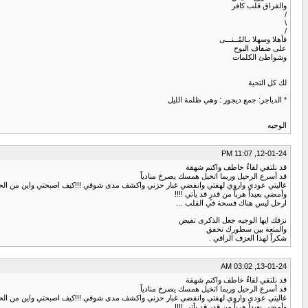
والفراق قلب كافر
/
\
/
فأهلا وسهلا بـالمُــنـــى
على ضفاف البوح
وشواطئ الكلمات
لك كل التحية
* الدياجر: جمع ديجور : وهي ظلمة الليل
الوجيه
12-01-24, 11:07 PM
قد نلتقي لقاءٌ خاطف واكتم شهقة
قد أسرع الرحيل وربما اتخيل همسك يصرخ منادياً
غاليتي عودي واروي لهفتي وانفضي غبار حزني واكشف مدى شوقي !!!كيف اصبحتي واين من الحي
وأمضي بعيداً هرباً من قدرٍ قد يأتي !!!!
ارحل ليس هناك فسحة في القلب …
نزفك ايها الوجيه جعل الذكرى تفيض
والمتعة بين سطورك تخفق
شكراً لهذا العزف الراقي .
13-01-24, 03:02 AM
قد نلتقي لقاءٌ خاطف واكتم شهقة
قد أسرع الرحيل وربما اتخيل همسك يصرخ منادياً
غاليتي عودي واروي لهفتي وانفضي غبار حزني واكشف مدى شوقي !!!كيف اصبحتي واين من الحي
وأمضي بعيداً هرباً من قدرٍ قد يأتي !!!!