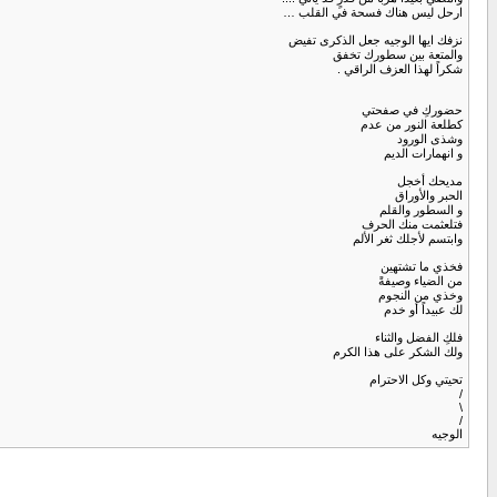
ارحل ليس هناك فسحة في القلب …
نزفك ايها الوجيه جعل الذكرى تفيض
والمتعة بين سطورك تخفق
شكراً لهذا العزف الراقي .
حضوركِ في صفحتي
كطلعة النور من عدم
وشذى الورود
و انهمارات الديم
مديحك أخجل
الحبر والأوراق
و السطور والقلم
فتلعثمت منك الحرف
وابتسم لأجلك ثغر الألم
فخذي ما تشتهين
من الضياء وصيفةً
وخذي من النجوم
لك عبيداً أو خدم
فلكِ الفضل والثناء
ولك الشكر على هذا الكرم
تحيتي وكل الاحترام
/
\
/
الوجيه