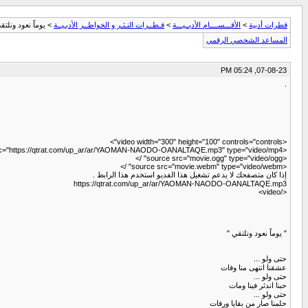
قطرات أدبية
>
الأقـــســــام الأدبــيـــة
>
قـطــرات النـثـر و الخواطــر الأدبـيــة
> يوماً نعود ونلتق
المساعد الشخصي الرقمي
07-08-23, 05:24 PM
.
<video width="300" height="100" controls="controls">
<source src="https://qtrat.com/up_ar/ar/YAOMAN-NAODO-OANALTAQE.mp3" type="video/mp4" />
<source src="movie.ogg" type="video/ogg" />
<source src="movie.webm" type="video/webm" />
إذا كان متصفحك لا يدعم تشغيل هذا الفديو استخدم هذا الرابط .
https://qtrat.com/up_ar/ar/YAOMAN-NAODO-OANALTAQE.mp3
</video>
" يوماً نعود ونلتقي "
حتى ولو ...
عشقنا انتهى منا وفات
حتى ولو ...
حبنا اندثر فينا ومات
حتى ولو ...
حلمنا صار من بقايا ورفات