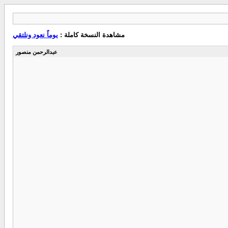
مشاهدة النسخة كاملة :
يوماً نعود ونلتقي
عبدالرحمن منصور