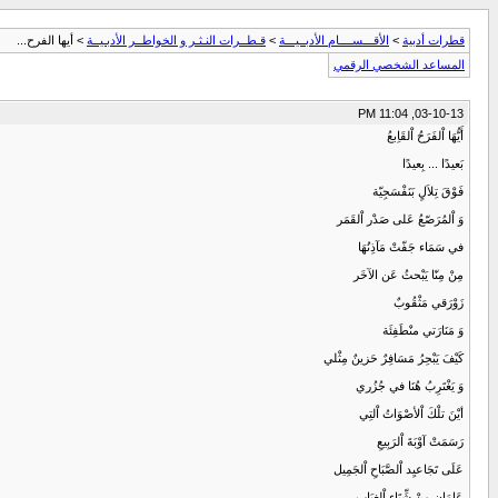
قطرات أدبية
>
الأقـــســــام الأدبــيـــة
>
قـطــرات النـثـر و الخواطــر الأدبـيــة
> أيها الفرح...
المساعد الشخصي الرقمي
03-10-13, 11:04 PM
أَيُّهَا اْلفَرَحُ اْلقَاِبعُ
بَعيدًا ... بِعيدًا
فَوْقَ تِلاَلٍ بَنَفْسَجِيّة
وَ اْلمُرَصّعُ عَلى صَدْر اْلقَمَر
في سَمَاء جَفّتْ مَآذِنُهَا
مِنْ مِنّا يَبْحثُ عَن الآخَر
زَوْرَقي مَثْقُوبٌ
وَ مَنَارَتي منْطَفِئَة
كَيْفَ يَبْحِرُ مَسَافِرٌ حَزينٌ مِثْلي
وَ يَغْتَرِبُ هُنَا في جُزُري
أيْنَ تلْكَ اْلأصْوَاتُ اْلتِي
رَسَمَتْ آوْبَةَ اْلرَبِيعِ
عَلَى تَجَاعيِد اْلصَّبَاحِ اْلجَمِيل
عَامَانِ مِنْ شِّتَاء اْلِغيَابِ