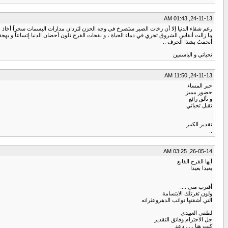
24-11-13, 01:43 AM
رغم شقاء الدنيا إلا أن زخات الصبر ستصرخ في وجه الحزن لتزدان مدارات البسمات سحراً أخاذ ،
ما زالت أنفاس الشروق تجري في دماء الحياة ، و نفحات الفرح تلون أحضان الدنيا إتساعاً و بهجة 
أُتحفتُ بشذا الحرف ..
تحياتي و الياسمين
24-11-13, 11:50 AM
حبر المساء
حضور مميز
و تألق رائع
تقبل تحياتي
تقدير الكبير
..
26-05-14, 03:25 AM
أيها الفرح القابع
بعيدا بعيدا
أقترب مني ....
ولون ثغرتلك الابتسامة
التي أشقتها نوائب الدهروعثراته
لطفي العبيدي
جل الاحترام وفائق التقدير
كنت هنا ..... دعد