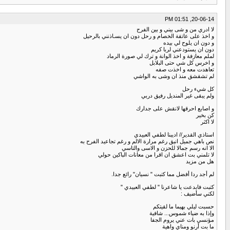
20-06-14, 01:51 PM
لا ادري من و شى بيني و بين الفرح
و اخذ على عاتقة الخصام و رحل دون ان يسـاذنني بالرحيل
و دون ان يلوح لي بيده
دون ان يستودعني لربا كريم
لملم معازفة و اخذ الوانة و ترك لي صورة الرماد
و اخرس كل شي حتى البلابل
تعاهدت معه و اخذت صفه
لم تشقشق منذ ان وشى به الواشي
كل شيء رحل
ولم يبقى غير المنديل رفيق دربي
و اصابع احرقها لانقش على جدارك
كن بخير
لا اكثر
استاذي القدير// اديبنا لطفي العبيدي
نص باهي جميل انيق رغم مرارة الالم و رغم تجاعيد الفرح به
الا انه رسم جمالا للحزن و الاسى والتاسي
لا تلمني بت اعشق ان اقرا من معانات الباكين حولي
هل من مزيد
لم أجد ردا أفضل مما كتبت " نسيان" رائع جدا.
كتبت فابدعت يا شاعرنا " لطفي العبيدي "
لكني سأضيف :
حسبت ليلي بهيما ما لقيتكم
وإذا به ضياء شموس... شافية
مؤنسي بات عني يروم الجفا
ما بت أرنو ومناي واهية