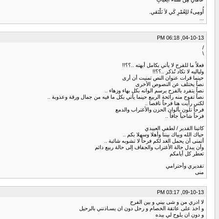
أُومِىءُ للِعُمْرِ كَي لاَ نَلْتَقي.
...
04-10-13, 06:18 PM
/
\
فعلاً ما للفرح لا يأتي بكامل أبهته ..؟؟!!
ولياليه لا تكاد تُذكر ..؟؟!!
حينما قرات عنوان النص تمنيت أن أرى
نصاً يختلف عن النصوص الأخرى
نصاً يتفرد بالفرح يرسم الوانه بكل بهاء وزهاء ..
نصاً تفوح منه رائحة الربيع حينما يأتي بكل ما فيه من جمال ورقة وعذوبة ..
لكني رأيت هنا فرحاً ناقصا ..
فرحاً تلون بألوان الحزن والأغتراب والدمع
فرحاً شاحباً جافاً ..
كاتبنا القدير / لطفي العبيدي
حياك الله وبياك بيننا وأهلا وسهلا بكم ..
أتمنى أن يحمل الغد لكم فرحاً لا تشوبه شائبة ..
وأن يبدل حالة الأغتراب والجفاف إلى حالة ربيع دائم
تعطر كل أيامكم
تقديري وأحترامي
منى
09-10-13, 03:17 PM
لا ادري من و شى بيني و بين الفرح
و اخذ على عاتقة الخصام و رحل دون ان يسـاذنني بالرحيل
و دون ان يلوح لي بيده