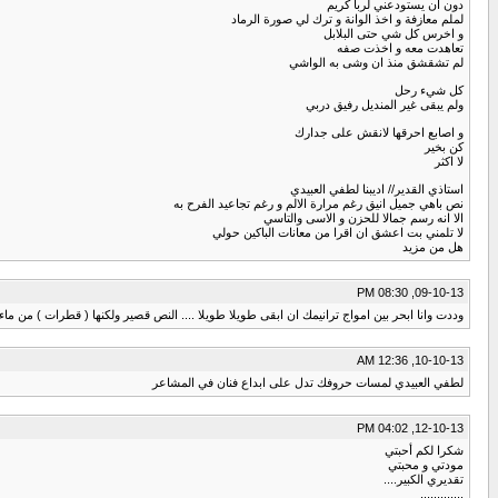
دون ان يستودعني لربا كريم
لملم معازفة و اخذ الوانة و ترك لي صورة الرماد
و اخرس كل شي حتى البلابل
تعاهدت معه و اخذت صفه
لم تشقشق منذ ان وشى به الواشي
كل شيء رحل
ولم يبقى غير المنديل رفيق دربي
و اصابع احرقها لانقش على جدارك
كن بخير
لا اكثر
استاذي القدير// اديبنا لطفي العبيدي
نص باهي جميل انيق رغم مرارة الالم و رغم تجاعيد الفرح به
الا انه رسم جمالا للحزن و الاسى والتاسي
لا تلمني بت اعشق ان اقرا من معانات الباكين حولي
هل من مزيد
09-10-13, 08:30 PM
وددت وانا ابحر بين امواج ترانيمك ان ابقى طويلا طويلا .... النص قصير ولكنها ( قطرات ) من ماء
10-10-13, 12:36 AM
لطفي العبيدي لمسات حروفك تدل على ابداع فنان في المشاعر
12-10-13, 04:02 PM
شكرا لكم أحبتي
مودتي و محبتي
تقديري الكبير....
.............