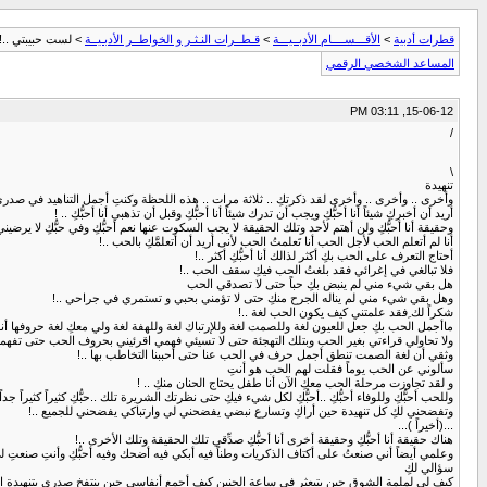
قطرات أدبية
>
الأقـــســــام الأدبــيـــة
>
قـطــرات النـثـر و الخواطــر الأدبـيــة
> لست حبيبتي ..!
المساعد الشخصي الرقمي
15-06-12, 03:11 PM
/
\
تنهيدة
وأخرى .. وأخرى .. وأخرى لقد ذكرتكِ .. ثلاثة مرات .. هذه اللحظة وكنتِ أجمل التناهيد في صدري 
أريد أن أخبركِ شيئاً أنا أحبُّكِ ويجب أن تدرك شيئاً أنا أحبُّكِ وقبل أن تذهبي أنا أحبُّكِ .. !
وحقيقة أنا أحبُّكِ ولن أهتم لأحد وتلك الحقيقة لا يجب السكوت عنها نعم أحبُّكِ وفي حبُّكِ لا يرضيني
أنا لم أتعلم الحب لأجل الحب أنا تَعلمتُ الحب لأنى أريد أن أتعلمَّكِ بالحب ..!
أحتاج التعرف على الحب بكِ أكثر لذالك أنا أحبُّكِ أكثر ..!
فلا تبالغي في إغرائي فقد بلغتُ الحب فيكِ سقف الحب ..!
هل بقي شيء مني لم ينبض بكِ حباً حتى لا تصدقي الحب
وهل بقي شيء مني لم يناله الجرح منكِ حتى لا تؤمني بحبي و تستمري في جراحي ..!
شكراً لك ِفقد علمتني كيف يكون الحب لغة ..!
ماأجمل الحب بكِ جعل للعيون لغة وللصمت لغة وللإرتباك لغة وللهفة لغة ولي معكِ لغة حروفها أنتِ
ولا تحاولي قراءتي بغير الحب وبتلك التهجئة حتى لا تسيئي فهمي اقرئيني بحروف الحب حتى تفهمي أن
وثقي أن لغة الصمت تنطق أجمل حرف في الحب عنا حتى أحببنا التخاطب بها ..!
سألوني عن الحب يوماً فقلت لهم الحب هو أنتِ
و لقد تجاوزت مرحلة الحب معكِ الآن أنا طفل يحتاج الحنان منكِ .. !
وللحب أحبُّكِ وللوفاء أحبُّكِ ..أحبُّكِ لكل شيء فيكِ حتى نظرتك الشريرة تلك ..حبُّكِ كثيراً كثيراً جداً 
وتفضحني لكِ كل تنهيدة حين أراكِ وتسارع نبضي يفضحني لي وارتباكي يفضحني للجميع ..!
...(أخيراً )...
هناك حقيقة أنا أحبُّكِ وحقيقة أخرى أنا أحبُّكِ صدِّقي تلك الحقيقة وتلك الأخرى ..!
وعلمي أيضاً أني صنعتُ على أكتاف الذكريات وطناً فيه أبكي فيه أضحك وفيه أحبُّكِ وأنتِ صنعتِ 
سؤالي لكِ
كيف لي لملمة الشوق حين يتبعثر في ساعة الحنين كيف أجمع أنفاسي حين ينتفخ صدري بتنهيدة الإش