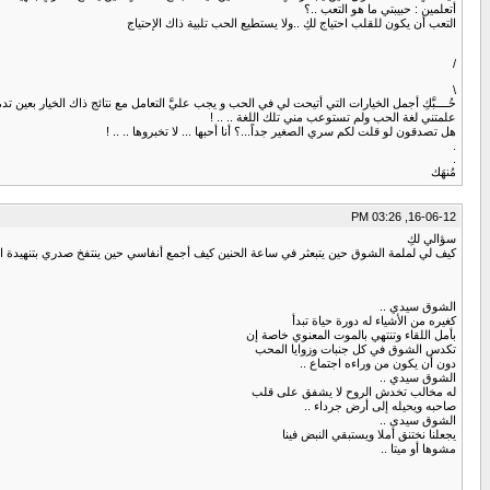
أتعلمين : حبيبتي ما هو التعب ..؟
التعب أن يكون للقلب احتياج لكِ ..ولا يستطيع الحب تلبية ذاك الإحتياج
/
\
حُــــبَّكِ أجمل الخيارات التي أتيحت لي في الحب و يجب عليَّ التعامل مع نتائج ذاك الخيار بعين 
علمتني لغة الحب ولم تستوعب مني تلك اللغة .. .. !
هل تصدقون لو قلت لكم سري الصغير جداً...؟ أنا أحبها ... لا تخبروها .. .. !
.
.
مُنهَك
16-06-12, 03:26 PM
سؤالي لكِ
كيف لي لملمة الشوق حين يتبعثر في ساعة الحنين كيف أجمع أنفاسي حين ينتفخ صدري بتنهيدة الإش
الشوق سيدي ..
كغيره من الأشياء له دورة حياة تبدأ
بأمل اللقاء وتنتهي بالموت المعنوي خاصة إن
تكدس الشوق في كل جنبات وزوايا المحب
دون أن يكون من وراءه اجتماع ..
الشوق سيدي ..
له مخالب تخدش الروح لا يشفق على قلب
صاحبه ويحيله إلى أرض جرداء ..
الشوق سيدى ..
يجعلنا نختنق أملا ويستبقي النبض فينا
مشوها أو ميتا ..