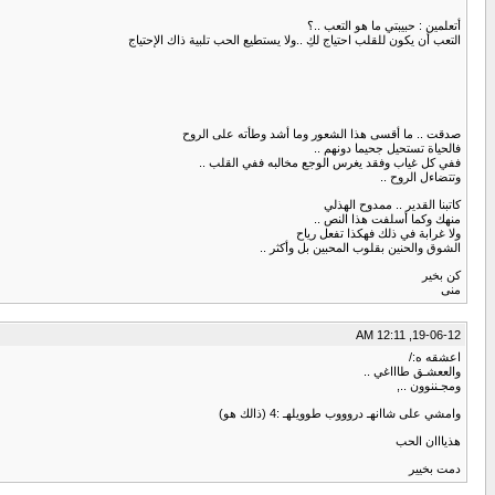
أتعلمين : حبيبتي ما هو التعب ..؟
التعب أن يكون للقلب احتياج لكِ ..ولا يستطيع الحب تلبية ذاك الإحتياج
صدقت .. ما أقسى هذا الشعور وما أشد وطأته على الروح
فالحياة تستحيل جحيما دونهم ..
ففي كل غياب وفقد يغرس الوجع مخالبه ففي القلب ..
وتتضاءل الروح ..
كاتبنا القدير .. ممدوح الهذلي
منهك وكما أسلفت هذا النص ..
ولا غرابة في ذلك فهكذا تفعل رياح
الشوق والحنين بقلوب المحبين بل وأكثر ..
كن بخير
منى
19-06-12, 12:11 AM
اعشقه ه:/
والععشـق طاااغي ..
ومجـننوون ..,
وامشي على شاانهـ دروووب طوويلهـ :4 (ذالك هو)
هذيااان الحب
دمت بخيير