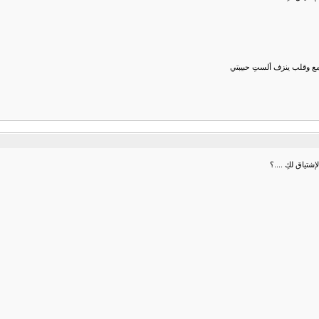
تدمع وقلب ينزف ألستِ حبيبتي
تياق لكِ ....؟