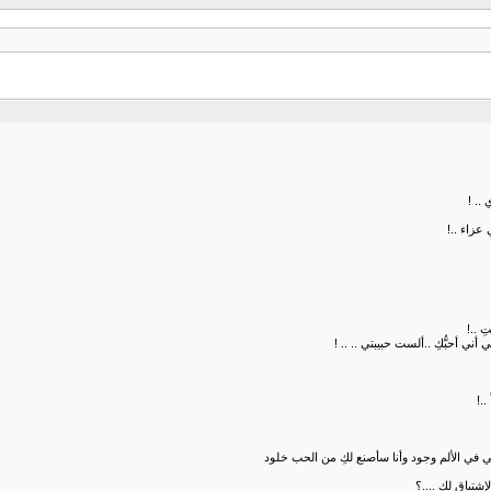
.. !
 عزاء ..!
 ..!
ي أحبُّكِ ..ألست حبيبتي .. .. !
..!
لي في الألم وجود وأنا سأصنع لكِ من الحب خلود
تياق لكِ ....؟