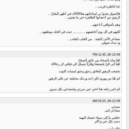
غدا لناظره قريب ...
فالشوق يحدوا بي لساحاتهم هنااااااااك في أطهر البقاع ...
لأرتوي من أحضانها الطاهرة خير ما يغنيني ..
وهم بأشواقي أداعبهم ..
لكنهم في كل يوم أعانقمهم .............. حيث في الخلد موطنهم ..
مشاعر الأنثى النقية .. من القلب للقلب ..
ود مداد شوقي
26-12-09, 11:45 PM
اهُنا وجُد السخاء بين عاتق الصفاء
اهُنا اتى اليّ مُتصفحا وقارئاً يتسللُ الى فيافي ال رخااااء
تجمعت الزهور لتثعانق رحيق وعبق لمسات التوت
كم هُنا من وورود لكن اجد وردتك مختلفه عن باقي الزهور
كم انتي رائعه هنا اختي حين مررتي واسعدتني بكل سرور
28-12-09, 03:23 AM
سيدتي
مشاعر انثى
حلقتي بنا إلى سماء نفسك البهية
دمتِ بكل خير و أكثر
غلاي إنتِ