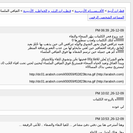
قطرات أدبية
>
الأقـــســــام الأدبــيـــة
>
قـطــرات النـثـر و الخواطــر الأدبـيــة
> الفيافي الملساء
المساعد الشخصي الرقمي
26-12-09, 06:39 PM
عند بزوغ فجر الكلمات يبهُر السخاء والنقاء
آآآآآآآآآه لتلك الكلمات ولعذب سطُورِها 0
نغمه تتراقص فوق بحور الشوق والوله تتراقص الى حين يذهب بها حُلمٌ بعيد
ليُعانق رفرفة العصافير حين تُغني مايحلو لها من عذب النغم ورشاقة المنظر
آآآآآآآه كم هي جميله حين ترسم الشفاه بها فوق الفيافي الملساء
هاهو الشِراع يُعلن للاقلاع00 فحينها تحُن وتشوق للقاء وللاشتياق
ويبدأ العناق وتعيد الحياه السخاء فتستريحُ فوق الفيافي الملساء ليختبئ لحني تحت افياء الحُب 0دعيني ان اُداعبك بكلمه وسخاء
ليستريح نبضي بذاك المسااااء
http://dc01.arabsh.com/i/00059/f02if23ltcna.gif (http://arabsh.com)
http://dc01.arabsh.com/i/00059/f02if23ltcna.gif (http://arabsh.com)
26-12-09, 10:02 PM
آآآآآآآآه يالروعة الكلمات
لي عوده
26-12-09, 10:53 PM
وهنا أسترخي هنا بين دفتي دفئ مشاعر ... للقيا النقاء والصفاء .. للأنثى الرقيقة ...
وهل هناك أجمل من اللقاء ...