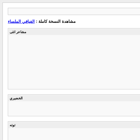
مشاهدة النسخة كاملة :
الفيافي الملساء
مشاعر انثى
الخضيري
توته