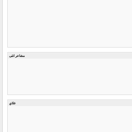
مشاعر انثى
غلاي