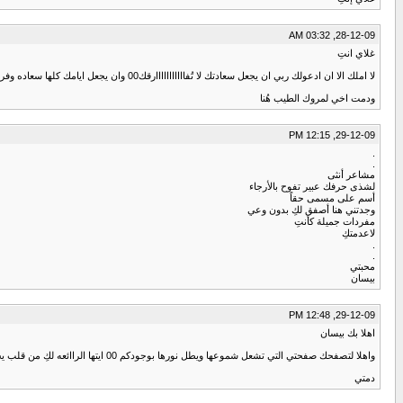
28-12-09, 03:32 AM
غلاي انتِ
لا املك الا ان ادعولك ربي ان يجعل سعادتك لا تُفااااااااااارقك00 وان يجعل ايامك كلها سعاده وفرح
ودمت اخي لمروك الطيب هُنا
29-12-09, 12:15 PM
.
.
مشاعر أنثى
لشذى حرفك عبير تفوح بالأرجاء
أسم على مسمى حقاً
وجدتني هنا أصفق لكِ بدون وعي
مفردات جميلة كأنتِ
لاعدمتكِ
.
.
محبتي
بيسان
29-12-09, 12:48 PM
اهلا بك بيسان
واهلا لتصفحك صفحتي التي تشعل شموعها ويطل نورها بوجودكم 00 ايتها الراائعه لكِ من قلب يحمل لكِ اجمل باقة وردك لمرورك العطر هُنا
دمتي