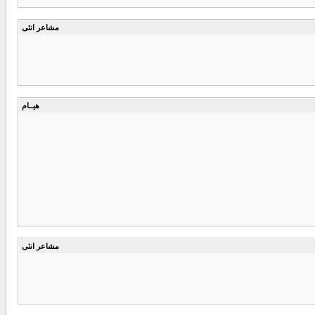
مشاعر انثى
هيــام
مشاعر انثى