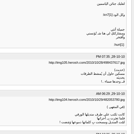
لقلبك جنائن الياسمين
وكل الود:kn7[1]:
جميلة أنتي
ومشاركتكِ لي هنا سَـ تُؤنسني
وأفتخر
:hurt[1]:
28-10-10, 07:35 PM
http://img105.herosh.com/2010/10/28/498437617.jpg
(حديث)
مسكين حاول أن يُمشط الطرقات
بحديثه
فَــ وجدها صماء ..!
29-10-10, 06:29 AM
http://img104.herosh.com/2010/10/29/482053780.jpg
(في المقهى )
كانت تكتب على طرف منديلها الورقي
فلما تعثرت بِــ أحزانها
لمّت المنديل ومسحت بِ كلماتها دموعها وَمَضت !