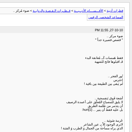
قطرات أدبية
>
الأقـــســــام الأدبــيـــة
>
قــطــرات الـقـصـة والروايــة
> ضوء مُركز ..
المساعد الشخصي الرقمي
27-10-10, 11:55 PM
ضوء مركز ..
" قصص قصيرة جداً "
فقط هَمسات كَــ مُعانقة البدء
فَـ اقبلوها فاتح للشهية
نُور الفجر ..
إحترس
لم يَبقى مِن الطبيعة مِن باقية !
أشعة فَوق بَنفسجية ..
لا يليق للمصباح المُعلّق على أعمدة الرصيف
أن يتذمر من ظلمة الطريق
بل عليه فقط أن ينير ...:hurt[1]:
حُزمة ضَوئية ..
لاترى الوجود إلاّ بِـ عين الشاعر
الذي يراه مساحة من الجمال وَ الطرب وَ الفتنة !