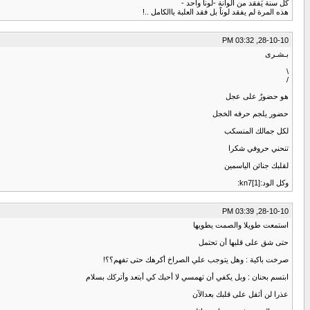
كل سنة يَفقد من ألوانة -لوناً واحد -
هذه المرة لم يفقد لوناً بل فقد العلبة باالكامل ..!
28-10-10, 03:32 PM
بـشـرى
\
/
هو حضورٌ على عجل
حضور يلجم حرفه الخجل
لكل جمالك المنسكب
تنحني حروفي شكرا
لقلبك جنائن الياسمين
وكل الود:kn7[1]:
28-10-10, 03:39 PM
استمعت طويلا والصمت يطويها
حتى شق على قلبها أن تحتمل
صرخت باكية : وهل يتوجب علي الصراخ أكرهك حتى تفهم؟؟!
ابتسم بحنان : وبل يكفي أن تهمسي لا أحبك كي أبتعد وأتركك بسلام
عذرا لن أثقل على قلبك بعدالآن