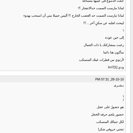
جفت الدموع في عينيها متسائلة
لماذا مارست الصمت حدالانفجار ؟!
لماذا مارست الصمت حد الغضب الجارح ؟! أليس جميلا مني أن انسحب بهدوء
ليبحث لقلبه عن سكنٍ آخر ...؟!
\
إلى حين عودة
رغبت بمشاركتك يا ذات الجمال
سأكون هنا دائما
لأرتوي من قطرات غيثك المنسكب
ودي:kn7[1]:
28-10-10, 07:31 PM
بـشـرى
\
/
هو حضورٌ على عجل
حضور يلجم حرفه الخجل
لكل جمالك المنسكب
تنحني حروفي شكرا