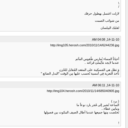
\
/
لازلت اغتسل بهطول حرفك
من شوائب الصمت
لقلبك البيلسان
14-11-10, 04:08 AM
http://img105.herosh.com/2010/11/14/6244236.jpg
أحياناً المساء يُمارس طُقوس المآتم
عندما لايجد مَايُملئ فَراغه ..
وَ تظل هي المَسكينة على المقعد المُقابل للحُزن
تأخذ التعزية فِي أمسية تُحسب عليها مِن الوقت "البدل الضائع "
14-11-10, 06:11 AM
http://img104.herosh.com/2010/11/14/685040905.jpg
( برد )
الساعة تُشير إلى فَجر بارد نوعاً ما
ومامِن غطاء...
تَخلصت مِنها جميعها عندما أطال الصيف المكوث بين فصولها
!