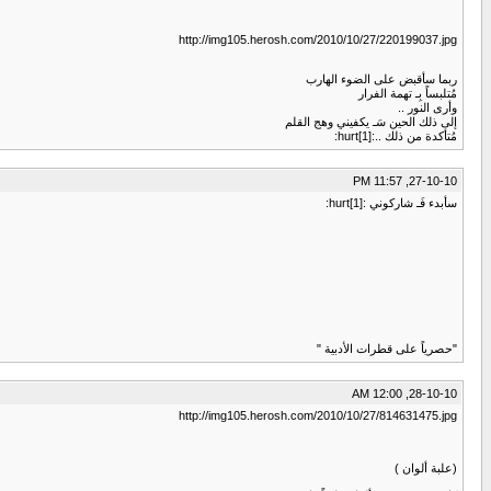
http://img105.herosh.com/2010/10/27/220199037.jpg
ربما سأقبض على الضوء الهارب
مُتلبساً بِـ تهمة الفرار
وأرى النور ..
إلى ذلك الحين سَـ يكفيني وهج القلم
مُتأكدة من ذلك ..:hurt[1]:
27-10-10, 11:57 PM
سأبدء فَـ شاركوني :hurt[1]:
"حصرياً على قطرات الأدبية "
28-10-10, 12:00 AM
http://img105.herosh.com/2010/10/27/814631475.jpg
(علبة ألوان )