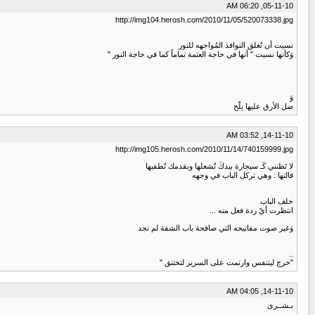
05-11-10, 06:20 AM
http://img104.herosh.com/2010/11/05/520073338.jpg
نسيت أن تُغلق النوافذ المُواجهه للنور
وَكأنها نسيت " أنها في حاجة العتمة تماماً كما في حاجة النور "
وَ
ضل الأرق عليها يلّح
14-11-10, 03:52 AM
http://img105.herosh.com/2010/11/14/740159999.jpg
لا تَظنني كَـ سيجارة بيدكَ تُشعلها وبقدمك تُطفيها
قالتها : وهي تركل الباب في وجهه
خلف الباب
انتظرت أيّ ردة فعل منه ...
وَغير صوت مفاتيحه التي صافحة باب الشقة لم تجد
..
"خرج ليتنفس وارتمت على السرير لتختنق "
14-11-10, 04:05 AM
بـشــرى